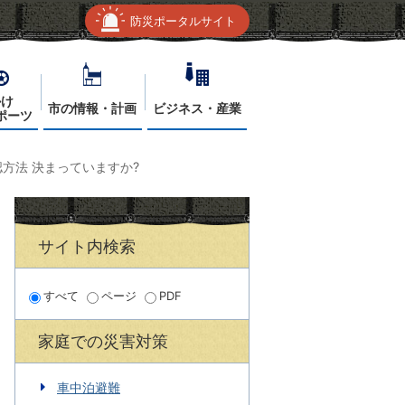
防災ポータルサイト
かけ
市の情報・計画
ビジネス・産業
ポーツ
方法 決まっていますか?
サイト内検索
すべて
ページ
PDF
家庭での災害対策
車中泊避難