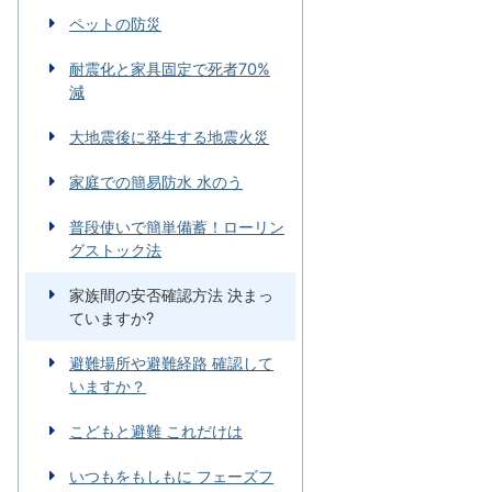
ペットの防災
耐震化と家具固定で死者70%
減
大地震後に発生する地震火災
家庭での簡易防水 水のう
普段使いで簡単備蓄！ローリン
グストック法
家族間の安否確認方法 決まっ
ていますか?
避難場所や避難経路 確認して
いますか？
こどもと避難 これだけは
いつもをもしもに フェーズフ