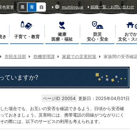
組織一覧・お問い合わせ
景色変更
multilingual
健康
防災
おで
続き
子育て・教育
医療・福祉
安心・安全
文化・ス
市民生活部
危機管理課
家庭での災害対策
家族間の安否確認
っていますか?
ページID
20054
更新日：2025年04月01日
した場合でも、お互いの安否を確認できるよう、日頃から安否確
っておきましょう。災害時には、携帯電話の回線がつながりにく
その際には、以下のサービスの利用も考えられます。