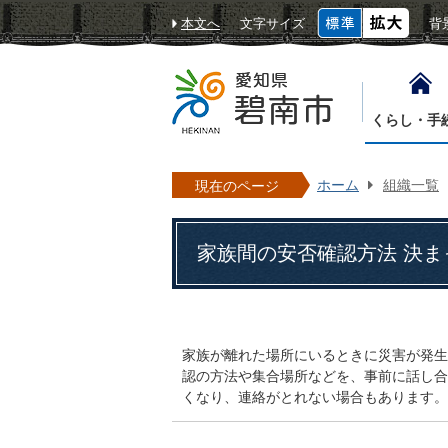
本文へ
文字サイズ
背
くらし・手
ホーム
組織一覧
現在のページ
家族間の安否確認方法 決ま
家族が離れた場所にいるときに災害が発生
認の方法や集合場所などを、事前に話し合
くなり、連絡がとれない場合もあります。