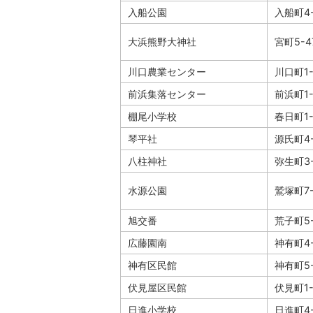
入船公園
入船町4-
大浜熊野大神社
宮町5-4
川口農業センター
川口町1-
前浜集落センター
前浜町1-
棚尾小学校
春日町1-
琴平社
源氏町4-
八柱神社
弥生町3-
水源公園
鷲塚町7-
旭交番
荒子町5-
広藤園南
神有町4-
神有区民館
神有町5-
伏見屋区民館
伏見町1-
日進小学校
日進町4-