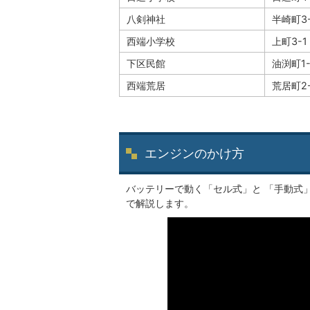
八剣神社
半崎町3-
西端小学校
上町3-1
下区民館
油渕町1-
西端荒居
荒居町2-
エンジンのかけ方
バッテリーで動く「セル式」と 「手動式
で解説します。