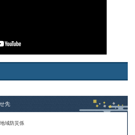
せ先
 地域防災係