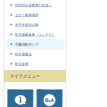
街頭消火器事業の見直し
土のう集積場所
井戸水提供の家
防災備蓄倉庫（コンテナ）
可搬消防ポンプ
防災備蓄品
防災倉庫
ライフメニュー