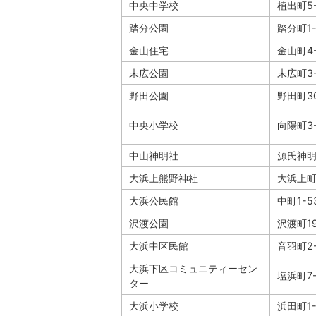
中央中学校
植出町5
踏分公園
踏分町1-
金山住宅
金山町4-
末広公園
末広町3-
野田公園
野田町3
中央小学校
向陽町3-
中山神明社
源氏神明
大浜上熊野神社
大浜上町1
大浜公民館
中町1-5
沢渡公園
沢渡町1
大浜中区民館
音羽町2-
大浜下区コミュニティーセン
塩浜町7-
ター
大浜小学校
浜田町1-