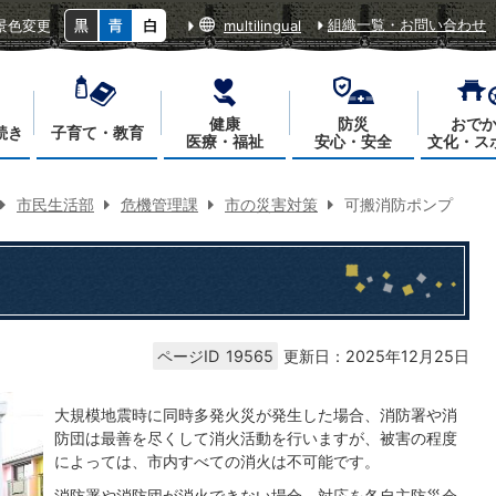
組織一覧・お問い合わせ
景色変更
multilingual
健康
防災
おで
続き
子育て・教育
医療・福祉
安心・安全
文化・ス
市民生活部
危機管理課
市の災害対策
可搬消防ポンプ
ページID
19565
更新日：2025年12月25日
大規模地震時に同時多発火災が発生した場合、消防署や消
防団は最善を尽くして消火活動を行いますが、被害の程度
によっては、市内すべての消火は不可能です。
消防署や消防団が消火できない場合、対応を各自主防災会