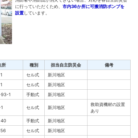
に行っていただくため、
市内36か所に可搬消防ポンプを
設置
しています。
住所
種別
担当自主防災会
備考
1
セル式
新川地区
1
セル式
新川地区
93-1
手動式
新川地区
救助資機材の設置
1
セル式
新川地区
あり
40
手動式
新川地区
56
セル式
新川地区