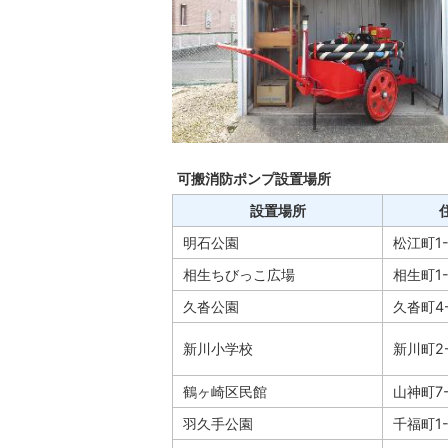
可搬消防ポンプ設置場所
設置場所
明石公園
松江町1-
相生ちびっこ広場
相生町1-
久沓公園
久沓町4-
新川小学校
新川町2-
鶴ヶ崎区民館
山神町7-
羽久手公園
千福町1-