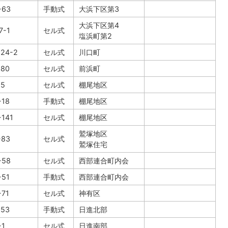
63
手動式
大浜下区第3
大浜下区第4
7-1
セル式
塩浜町第2
24-2
セル式
川口町
80
セル式
前浜町
5
セル式
棚尾地区
18
手動式
棚尾地区
141
セル式
棚尾地区
鷲塚地区
83
セル式
鷲塚住宅
58
セル式
西部連合町内会
51
手動式
西部連合町内会
71
セル式
神有区
53
手動式
日進北部
1
セル式
日進南部