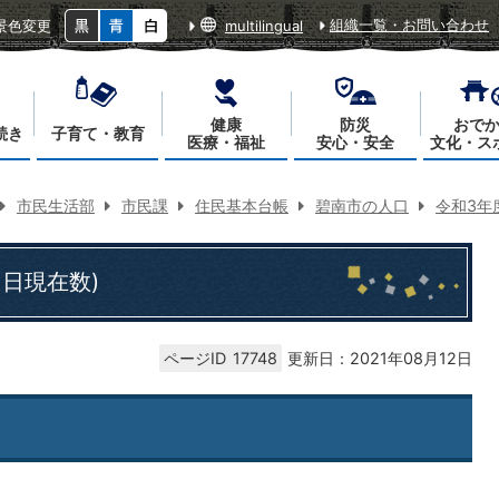
組織一覧・お問い合わせ
景色変更
multilingual
健康
防災
おで
続き
子育て・教育
医療・福祉
安心・安全
文化・ス
市民生活部
市民課
住民基本台帳
碧南市の人口
令和3年
1日現在数)
ページID
17748
更新日：2021年08月12日