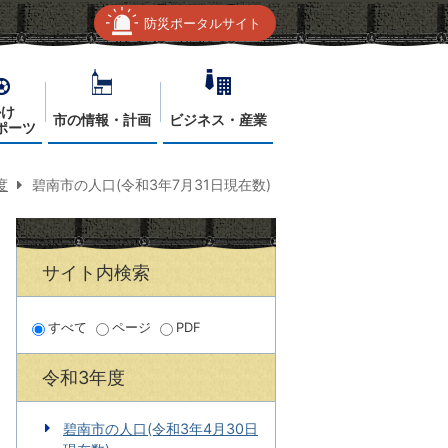
防災ポータルサイト
かけ
市の情報・計画
ビジネス・産業
ポーツ
度
碧南市の人口(令和3年7月31日現在数)
サイト内検索
すべて
ページ
PDF
令和3年度
碧南市の人口(令和3年4月30日