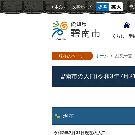
本文へ
文字サイズ
背
くらし・手
ホーム
組織一覧
現在のページ
碧南市の人口(令和3年7月3
現在
令和3年7月31日現在の人口