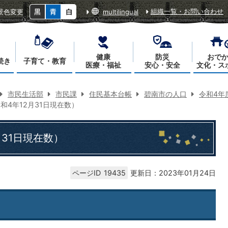
組織一覧・お問い合わせ
景色変更
multilingual
健康
防災
おで
続き
子育て・教育
医療・福祉
安心・安全
文化・ス
市民生活部
市民課
住民基本台帳
碧南市の人口
令和4年
和4年12月31日現在数）
31日現在数）
ページID
19435
更新日：2023年01月24日