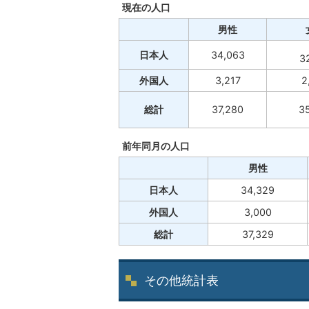
現在の人口
男性
日本人
34,063
3
外国人
3,217
2
総計
37,280
3
前年同月の人口
男性
日本人
34,329
外国人
3,000
総計
37,329
その他統計表