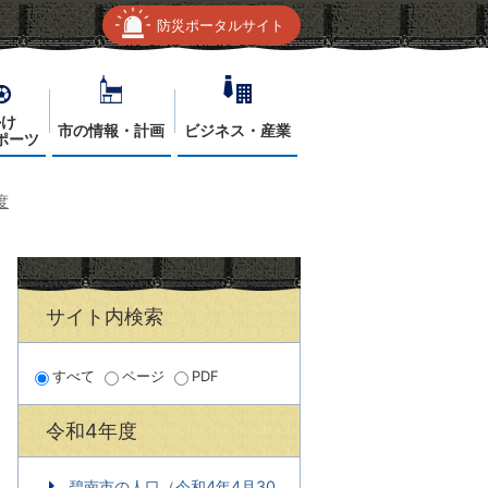
防災ポータルサイト
かけ
市の情報・計画
ビジネス・産業
ポーツ
度
サイト内検索
すべて
ページ
PDF
令和4年度
碧南市の人口（令和4年4月30