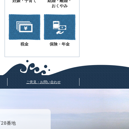
妊娠・子育て
結婚・離婚・
おくやみ
税金
保険・年金
ご意見・お問い合わせ
町28番地