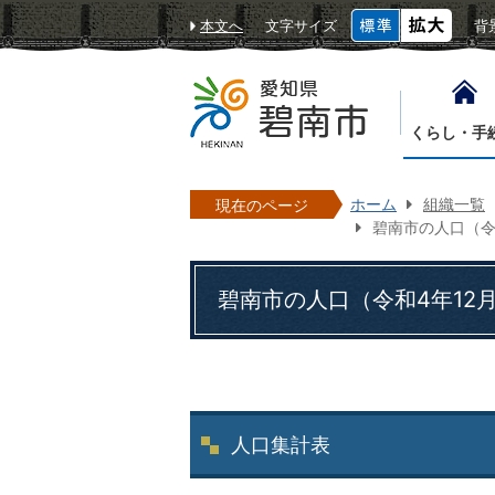
本文へ
文字サイズ
背
くらし・手
ホーム
組織一覧
現在のページ
碧南市の人口（令
碧南市の人口（令和4年12月
人口集計表