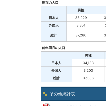
現在の人口
男性
日本人
33,929
3
外国人
3,351
総計
37,280
3
前年同月の人口
男性
日本人
34,183
外国人
3,203
総計
37,386
その他統計表