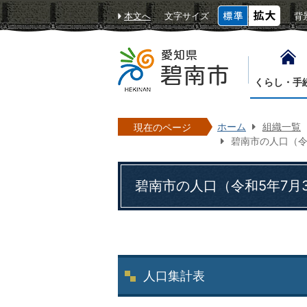
本文へ
文字サイズ
背
くらし・手
ホーム
組織一覧
現在のページ
碧南市の人口（令
碧南市の人口（令和5年7月
人口集計表