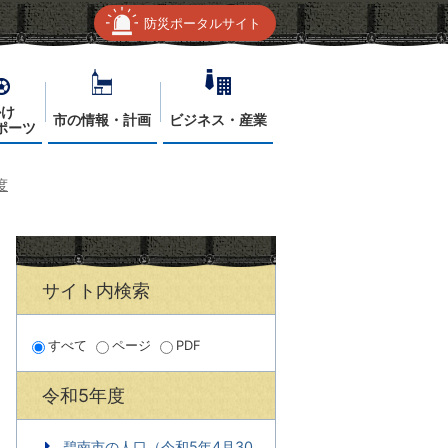
防災ポータルサイト
かけ
市の情報・計画
ビジネス・産業
ポーツ
度
サイト内検索
すべて
ページ
PDF
令和5年度
碧南市の人口（令和5年4月30