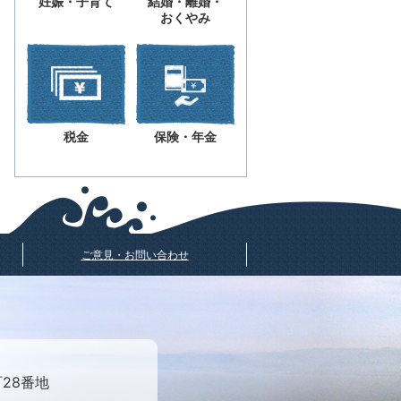
妊娠・子育て
結婚・離婚・
おくやみ
税金
保険・年金
ご意見・お問い合わせ
町28番地