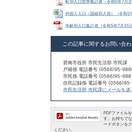
町別人口世帯集計表（令和5年7月31日現
外国人人口（国籍別人員）（令和5年7月3
年齢別人口集計表（令和5年7月31日現在
この記事に関するお問い合わ
碧南市役所 市民生活部 市民課
戸籍係 電話番号 (0566)95-988
市民係 電話番号 (0566)95-988
住民記録係 電話番号 (0566)95-
市民生活部 市民課にメールを送
PDFファイルを閲
す。お持ちでない方
ードボタンを
ください。