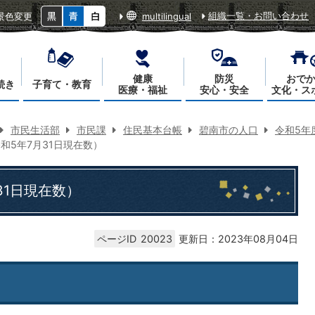
組織一覧・お問い合わせ
景色変更
multilingual
健康
防災
おで
続き
子育て・教育
医療・福祉
安心・安全
文化・ス
市民生活部
市民課
住民基本台帳
碧南市の人口
令和5年
和5年7月31日現在数）
31日現在数）
ページID
20023
更新日：2023年08月04日