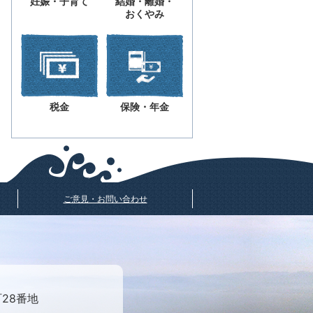
妊娠・子育て
結婚・離婚・
おくやみ
税金
保険・年金
ご意見・お問い合わせ
町28番地