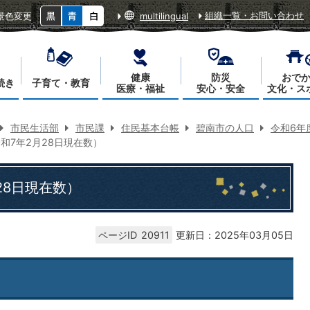
組織一覧・お問い合わせ
景色変更
multilingual
健康
防災
おで
続き
子育て・教育
医療・福祉
安心・安全
文化・ス
市民生活部
市民課
住民基本台帳
碧南市の人口
令和6年
和7年2月28日現在数）
28日現在数）
ページID
20911
更新日：2025年03月05日