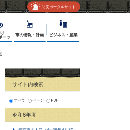
防災ポータルサイト
かけ
市の情報・計画
ビジネス・産業
ポーツ
度
サイト内検索
すべて
ページ
PDF
令和6年度
碧南市の人口（令和6年4月30