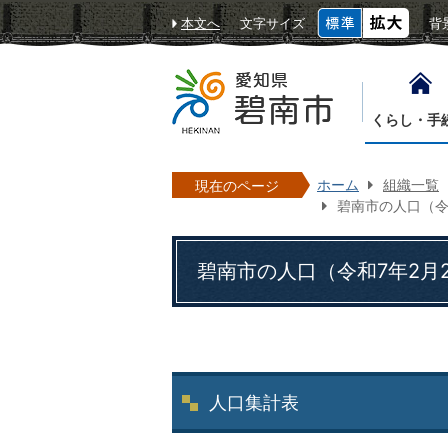
本文へ
文字サイズ
背
くらし・手
ホーム
組織一覧
現在のページ
碧南市の人口（令
碧南市の人口（令和7年2月
人口集計表