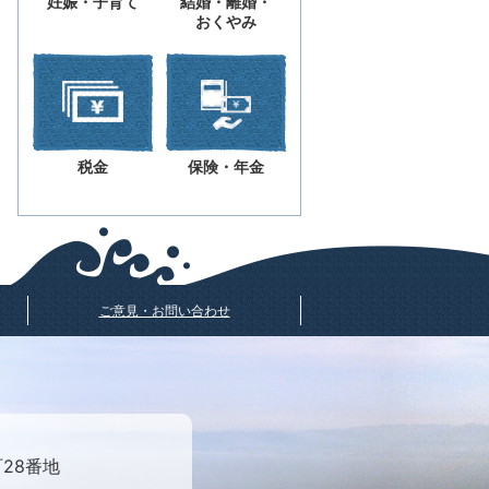
妊娠・子育て
結婚・離婚・
おくやみ
税金
保険・年金
ご意見・お問い合わせ
町28番地