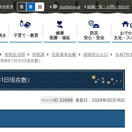
組織一覧・お問い合わせ
景色変更
multilingual
健康
防災
おで
続き
子育て・教育
医療・福祉
安心・安全
文化・ス
市民生活部
市民課
住民基本台帳
碧南市の人口
令和7年
和8年1月31日現在数）
31日現在数）
ページID
22688
更新日：2026年02月16日