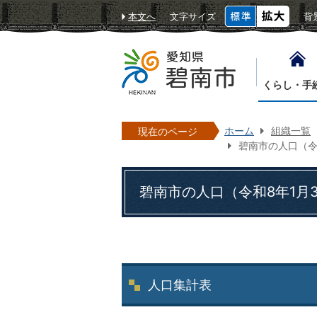
本文へ
文字サイズ
背
くらし・手
ホーム
組織一覧
現在のページ
碧南市の人口（令
碧南市の人口（令和8年1月
人口集計表