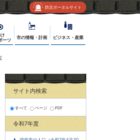
防災ポータルサイト
かけ
市の情報・計画
ビジネス・産業
ポーツ
度
サイト内検索
すべて
ページ
PDF
令和7年度
碧南市の人口（令和7年4月30