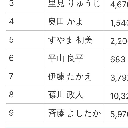
3
里見 りゅうじ
4,6
4
奥田 かよ
1,5
5
すやま 初美
2,2
6
平山 良平
683
7
伊藤 たかえ
3,7
8
藤川 政人
10,
9
斉藤 よしたか
5,9