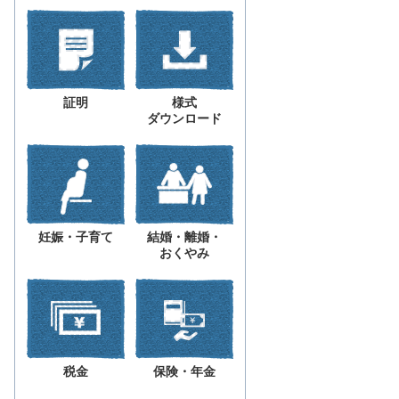
証明
様式
ダウンロード
妊娠・子育て
結婚・離婚・
おくやみ
税金
保険・年金