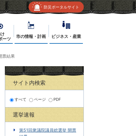
防災ポータルサイト
かけ
市の情報・計画
ビジネス・産業
ポーツ
開票結果
サイト内検索
すべて
ページ
PDF
選挙速報
第51回衆議院議員総選挙 開票