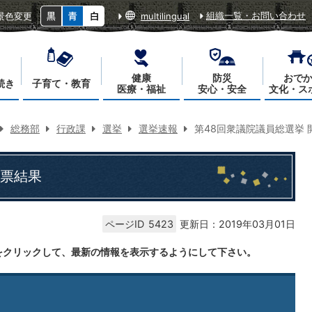
組織一覧・お問い合わせ
景色変更
multilingual
健康
防災
おで
続き
子育て・教育
医療・福祉
安心・安全
文化・ス
総務部
行政課
選挙
選挙速報
第48回衆議院議員総選挙 
開票結果
ページID
5423
更新日：2019年03月01日
をクリックして、最新の情報を表示するようにして下さい。