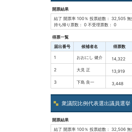
開票結果
結了 開票率 100％ 投票総数： 32,505 
持ち帰り票数： 0 不受理票数： 0
得票一覧
届出番号
候補者名
得票数
1
おおにし 健介
14,322
2
大見 正
13,919
3
下島 良一
3,448
衆議院比例代表選出議員選挙
開票結果
結了 開票率 100％ 投票総数： 32,506 