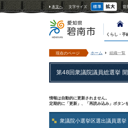
本文へ
文字サイズ
背
くらし・手
ホーム
組織一覧
現在のページ
第48回衆議院議員総選挙 
情報は自動的に更新されません。
定期的に「更新」、「再読み込み」ボタン
衆議院小選挙区選出議員選挙