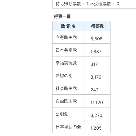
持ち帰り票数： 1 不受理票数： 0
得票一覧
政 党 名
得票数
立憲民主党
5,505
日本共産党
1,887
幸福実現党
317
希望の党
8,179
社会民主党
242
自由民主党
11,120
公明党
3,270
日本維新の会
1,205