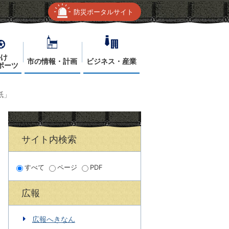
防災ポータルサイト
かけ
市の情報・計画
ビジネス・産業
ポーツ
紙」
サイト内検索
すべて
ページ
PDF
広報
広報へきなん