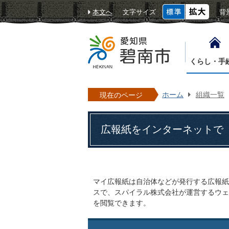
本文へ
文字サイズ
背
くらし・手
ホーム
組織一覧
現在のページ
広報紙をインターネットで 
マイ広報紙は自治体などが発行する広報紙
スで、スパイラル株式会社が運営するウェ
を閲覧できます。