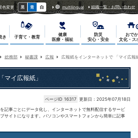
組織一覧・お問い合わせ
景色変更
multilingual
健康
防災
おで
続き
子育て・教育
医療・福祉
安心・安全
文化・ス
総務部
秘書課
広報
広報紙をインターネットで 「マイ広報
「マイ広報紙」
ページID
16317
更新日：2025年07月18日
を記事ごとにデータ化し、インターネットで無料配信するサービ
ブサイトになります。パソコンやスマートフォンから簡単に記事