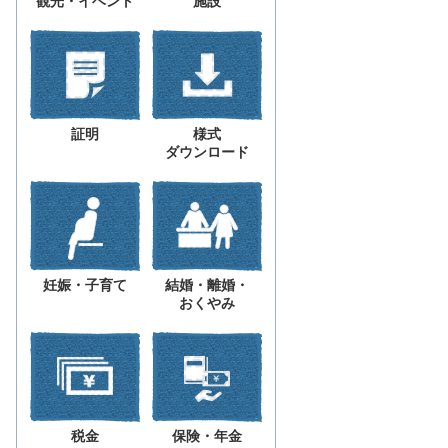
観光・イベント
施設
証明
様式
ダウンロード
妊娠・子育て
結婚・離婚・
おくやみ
税金
保険・年金