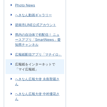
Photo News
へきなん動画ギャラリー
碧南市LINE公式アカウント
県内の自治体で初配信！ ニュ
ースアプリ「SmartNews」愛
知県チャンネル
広報紙配信アプリ「マチイロ」
広報紙をインターネットで
「マイ広報紙」
へきなん広報大使 永島聖羅さ
ん
へきなん広報大使 中村優花さ
ん