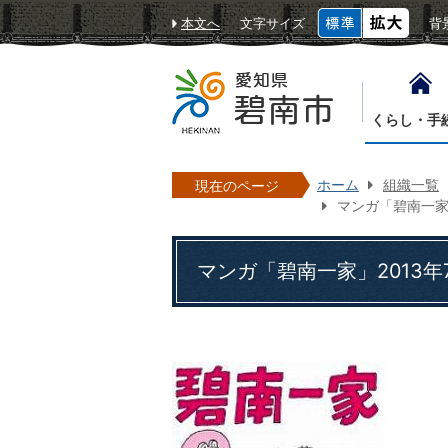
本文へ
文字サイズ
背
くらし・手
ホーム
組織一覧
現在のページ
マンガ「碧南一家」
マンガ「碧南一家」2013年