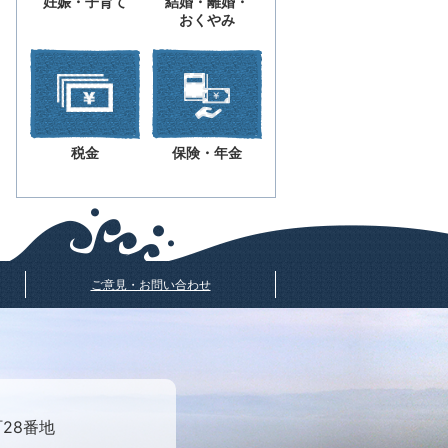
妊娠・子育て
結婚・離婚・
おくやみ
税金
保険・年金
ご意見・お問い合わせ
町28番地