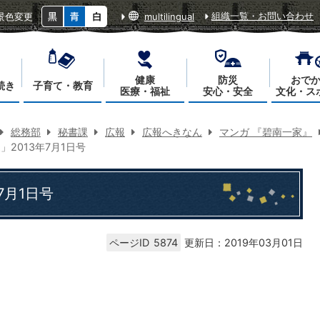
組織一覧・お問い合わせ
景色変更
multilingual
健康
防災
おで
続き
子育て・教育
医療・福祉
安心・安全
文化・ス
総務部
秘書課
広報
広報へきなん
マンガ 『碧南一家』
2013年7月1日号
7月1日号
ページID
5874
更新日：2019年03月01日