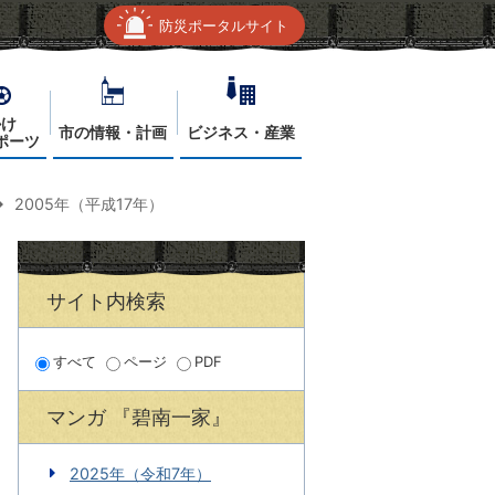
防災ポータルサイト
かけ
市の情報・計画
ビジネス・産業
ポーツ
2005年（平成17年）
サイト内検索
すべて
ページ
PDF
マンガ 『碧南一家』
2025年（令和7年）