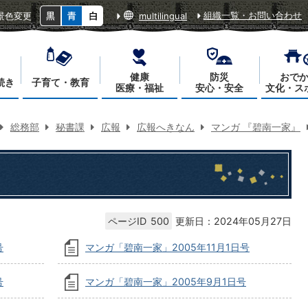
組織一覧・お問い合わせ
景色変更
multilingual
健康
防災
おで
続き
子育て・教育
医療・福祉
安心・安全
文化・ス
総務部
秘書課
広報
広報へきなん
マンガ 『碧南一家』
ページID
500
更新日：2024年05月27日
号
マンガ「碧南一家」2005年11月1日号
号
マンガ「碧南一家」2005年9月1日号