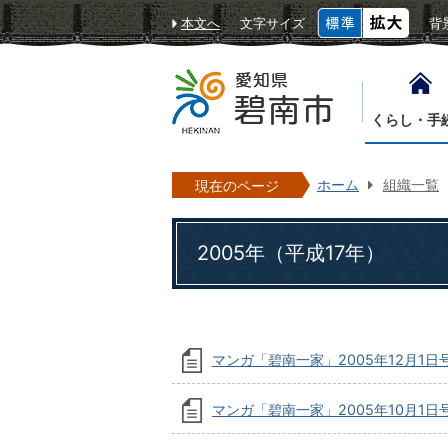
本文へ
文字サイズ
背
くらし・手
ホーム
組織一覧
現在のページ
2005年（平成17年）
マンガ「碧南一家」2005年12月1日
マンガ「碧南一家」2005年10月1日