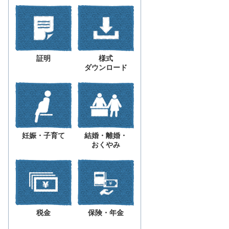
証明
様式
ダウンロード
妊娠・子育て
結婚・離婚・
おくやみ
税金
保険・年金