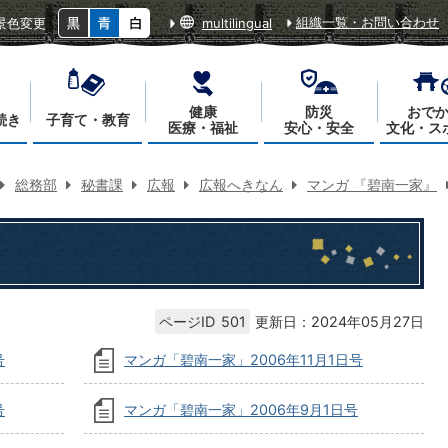
組織一覧・お問い合わせ
景色変更
multilingual
健康
防災
おで
続き
子育て・教育
医療・福祉
安心・安全
文化・ス
総務部
秘書課
広報
広報へきなん
マンガ 『碧南一家』
ページID
501
更新日：2024年05月27日
号
マンガ「碧南一家」2006年11月1日号
号
マンガ「碧南一家」2006年9月1日号