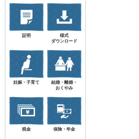
証明
様式
ダウンロード
妊娠・子育て
結婚・離婚・
おくやみ
税金
保険・年金