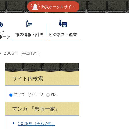
防災ポータルサイト
かけ
市の情報・計画
ビジネス・産業
ポーツ
2006年（平成18年）
サイト内検索
すべて
ページ
PDF
マンガ 『碧南一家』
2025年（令和7年）