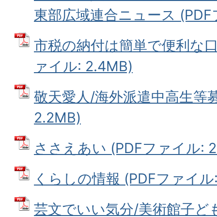
東部広域連合ニュース (PDFファ
市税の納付は簡単で便利な口座
ァイル: 2.4MB)
敬天愛人/海外派遣中高生等募集
2.2MB)
ささえあい (PDFファイル: 2.
くらしの情報 (PDFファイル: 
芸文でいい気分/美術館子ど