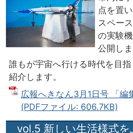
点を置い
スペース
の実験機「
公開し
誰もが宇宙へ行ける時代を目指
紹介します。
広報へきなん3月1日号 「編集部
(PDFファイル: 606.7KB)
vol.5 新しい生活様