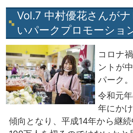
Vol.7 中村優花さんが
いパークプロモーショ
コロナ
ントが
パーク。
令和元年
年にかけ
傾向となり、平成14年から継