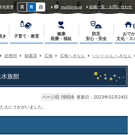
組織一覧・お問い合わせ
景色変更
multilingual
健康
防災
おで
続き
子育て・教育
医療・福祉
安心・安全
文化・ス
総務部
秘書課
広報
広報へきなん
いいじゃん へきなん
浜水族館
ページID
19504
更新日：2023年02月24日
た人にうかがいました。