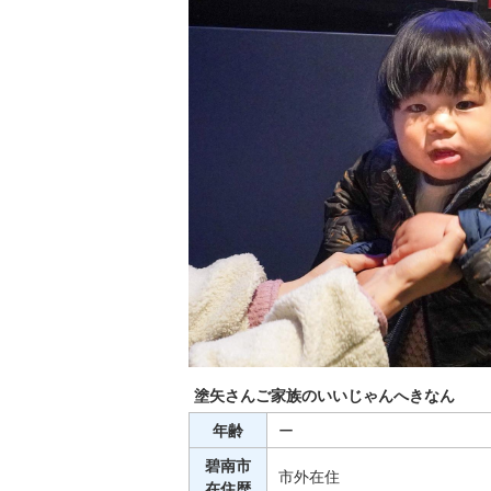
塗矢さんご家族のいいじゃんへきなん
年齢
ー
碧南市
市外在住
在住歴