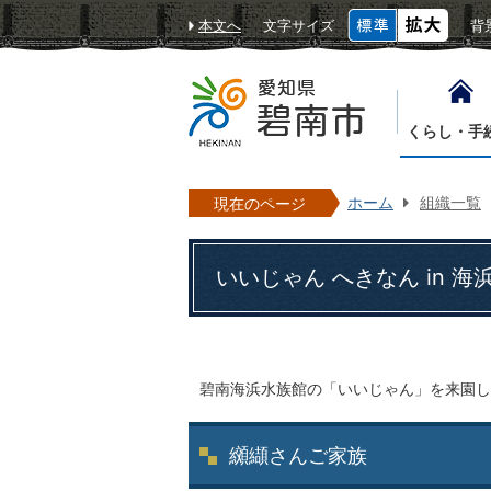
本文へ
文字サイズ
背
くらし・手
ホーム
組織一覧
現在のページ
いいじゃん へきなん in 海
碧南海浜水族館の「いいじゃん」を来園し
纐纈さんご家族