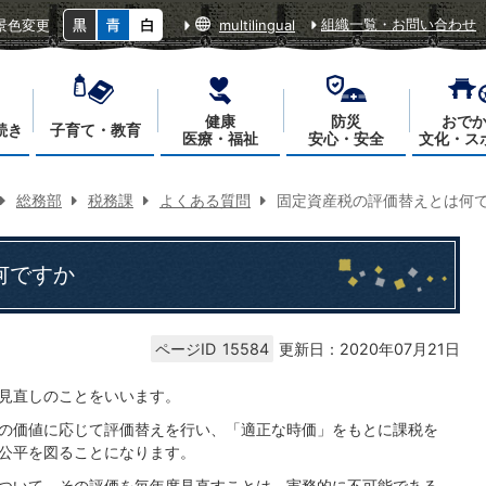
組織一覧・お問い合わせ
景色変更
multilingual
健康
防災
おで
続き
子育て・教育
医療・福祉
安心・安全
文化・ス
総務部
税務課
よくある質問
固定資産税の評価替えとは何
何ですか
ページID
15584
更新日：2020年07月21日
見直しのことをいいます。
の価値に応じて評価替えを行い、「適正な時価」をもとに課税を
公平を図ることになります。
ついて、その評価を毎年度見直すことは、実務的に不可能である