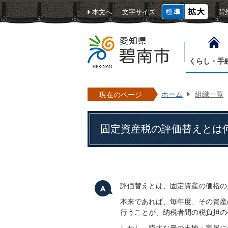
本文へ
文字サイズ
背
くらし・手
ホーム
組織一覧
現在のページ
固定資産税の評価替えとは
評価替えとは、固定資産の価格の
本来であれば、毎年度、その資産
行うことが、納税者間の税負担の
しかし、膨大な量の土地・家屋に