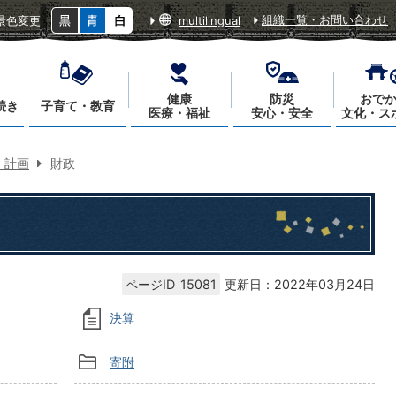
組織一覧・お問い合わせ
景色変更
multilingual
健康
防災
おで
続き
子育て・教育
医療・福祉
安心・安全
文化・ス
・計画
財政
ページID
15081
更新日：2022年03月24日
決算
寄附