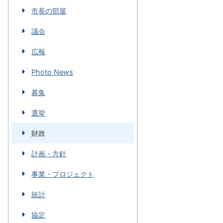
市長の部屋
議会
広報
Photo News
募集
選挙
財政
計画・方針
事業・プロジェクト
統計
協定