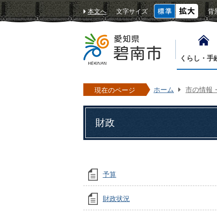
本文へ
文字サイズ
背
くらし・手
ホーム
市の情報
現在のページ
財政
予算
財政状況