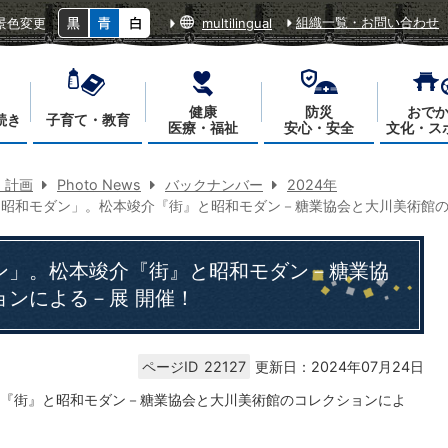
組織一覧・お問い合わせ
景色変更
multilingual
健康
防災
おで
続き
子育て・教育
医療・福祉
安心・安全
文化・ス
・計画
Photo News
バックナンバー
2024年
昭和モダン」。松本竣介『街』と昭和モダン－糖業協会と大川美術館の
ン」。松本竣介『街』と昭和モダン－糖業協
ョンによる－展 開催！
ページID
22127
更新日：2024年07月24日
『街』と昭和モダン－糖業協会と大川美術館のコレクションによ