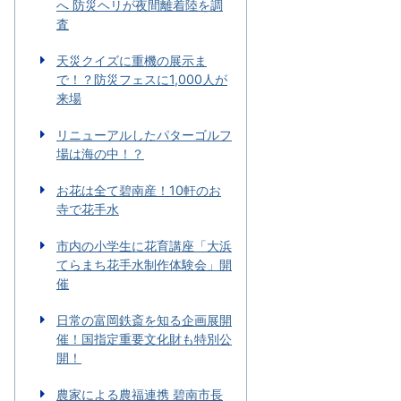
へ 防災ヘリが夜間離着陸を調
査
天災クイズに重機の展示ま
で！？防災フェスに1,000人が
来場
リニューアルしたパターゴルフ
場は海の中！？
お花は全て碧南産！10軒のお
寺で花手水
市内の小学生に花育講座「大浜
てらまち花手水制作体験会」開
催
日常の富岡鉄斎を知る企画展開
催！国指定重要文化財も特別公
開！
農家による農福連携 碧南市長