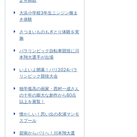
定を締結
大浜小学校3年生ニンジン種ま
き体験
さつまいものもぎとり体験を実
施
パラリンピック自転車競技に川
本翔大選手が出場
いよいよ開幕！パリ2024パラ
リンピック競技大会
独学孤高の画家・西村一成さん
の十年の膨大な創作から80点
以上を展覧！
懐かしい！思い出の衣浦マンモ
スプール
碧南からパリへ！川本翔大選