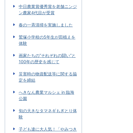
中日農業賞優秀賞を老舗ニンジ
ン農家4代目が受賞
春の一斉清掃を実施しました
鷲塚小学校の5年生が田植えを
体験
画家たちの”それぞれの闘い”と
100年の歴史を感じて
災害時の物資配送等に関する協
定を締結
へきなん農業マルシェ in 臨海
公園
旬の大きなタマネギもぎとり体
験
子ども達に大人気！「やみつき