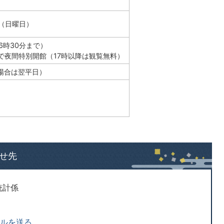
日（日曜日）
6時30分まで）
まで夜間特別開館（17時以降は観覧無料）
場合は翌平日）
せ先
統計係
ールを送る