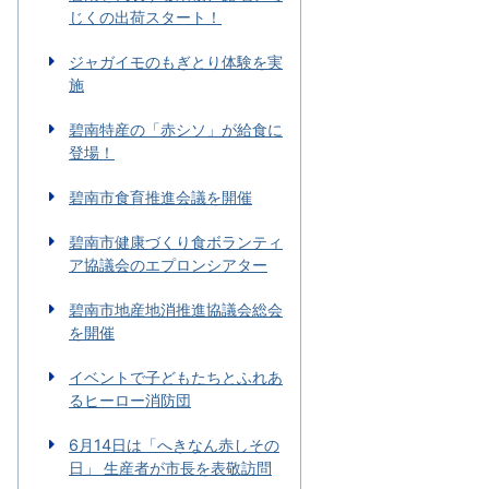
じくの出荷スタート！
ジャガイモのもぎとり体験を実
施
碧南特産の「赤シソ」が給食に
登場！
碧南市食育推進会議を開催
碧南市健康づくり食ボランティ
ア協議会のエプロンシアター
碧南市地産地消推進協議会総会
を開催
イベントで子どもたちとふれあ
るヒーロー消防団
6月14日は「へきなん赤しその
日」 生産者が市長を表敬訪問