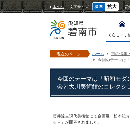
本文へ
文字サイズ
背
くらし・手
ホーム
市の情報
現在のページ
今回のテーマは「
今回のテーマは「昭和モダ
会と大川美術館のコレクシ
藤井達吉現代美術館にて企画展「松本竣介
る－」が開催されました。