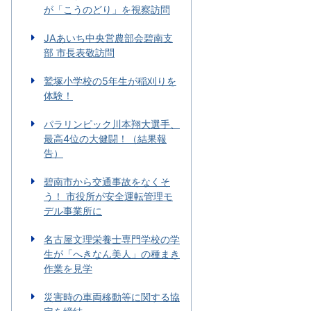
が「こうのどり」を視察訪問
JAあいち中央営農部会碧南支
部 市長表敬訪問
鷲塚小学校の5年生が稲刈りを
体験！
パラリンピック川本翔大選手、
最高4位の大健闘！（結果報
告）
碧南市から交通事故をなくそ
う！ 市役所が安全運転管理モ
デル事業所に
名古屋文理栄養士専門学校の学
生が「へきなん美人」の種まき
作業を見学
災害時の車両移動等に関する協