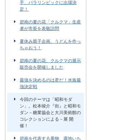
手、パラリンピックに出場決
定！
碧南の夏の花「クルクマ」生産
者が市長を表敬訪問
夏休み親子企画、うどんを作っ
ちゃおう！
碧南の夏の花、クルクマの展示
販売会を開催しました
最強を決めるのは君だ！水族最
強決定戦
今回のテーマは「昭和モダ
ン」。松本竣介『街』と昭和モ
ダン－糖業協会と大川美術館の
コレクションによる－展 開
催！
碧南を代表する果物、露地いち