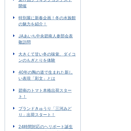
開催
特別展に新春企画！冬の水族館
の魅力を紹介！
JAあいち中央碧南人参部会表
敬訪問
大きくて甘い冬の味覚、ダイコ
ンのもぎとりを体験
40年の陶の道で生まれた新し
い表現「彩文」とは
碧南のトマト本格出荷スター
ト！
ブランドきゅうり「三河みど
り」出荷スタート！
24時間対応のヘリポート誕生