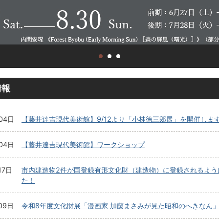
情報
04日
【藤井達吉現代美術館】9/12より「小林徳三郎展」を開催しま
04日
【藤井達吉現代美術館】ワークショップ
17日
市内建造物2件が国登録有形文化財（建造物）に登録されるよう
た！
09日
令和8年度文化財展「漫画家 加藤まさみが見た昭和のへきなん