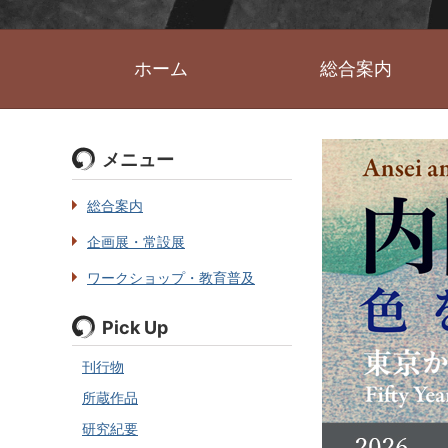
ホーム
総合案内
メニュー
総合案内
企画展・常設展
ワークショップ・教育普及
Pick Up
刊行物
所蔵作品
研究紀要