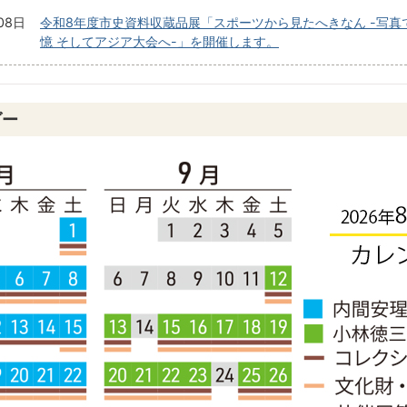
08日
令和8年度市史資料収蔵品展「スポーツから見たへきなん -写真
憶 そしてアジア大会へ-」を開催します。
ダー