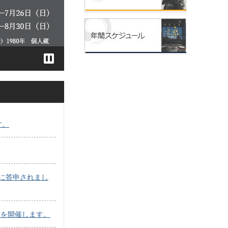
す。
に答申されまし
」を開催します。