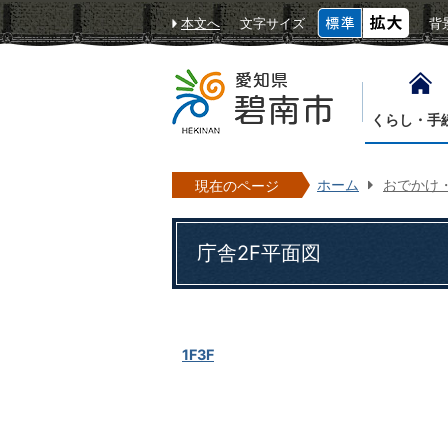
本文へ
文字サイズ
背
くらし・手
ホーム
おでかけ
現在のページ
庁舎2F平面図
1F
3F