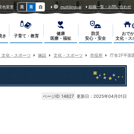
組織一覧・お問い合わせ
景色変更
multilingual
健康
防災
おで
続き
子育て・教育
医療・福祉
安心・安全
文化・ス
・文化・スポーツ
施設
文化・スポーツ
市役所
庁舎2F平面
ページID
14827
更新日：2025年04月01日