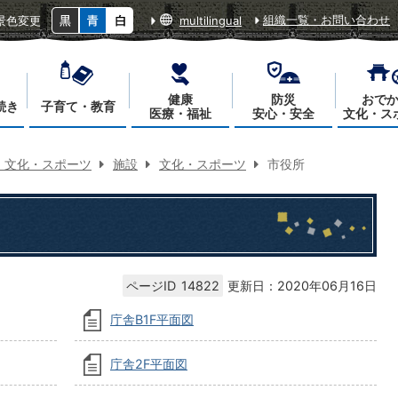
組織一覧・お問い合わせ
景色変更
multilingual
健康
防災
おで
続き
子育て・教育
医療・福祉
安心・安全
文化・ス
・文化・スポーツ
施設
文化・スポーツ
市役所
ページID
14822
更新日：2020年06月16日
庁舎B1F平面図
庁舎2F平面図