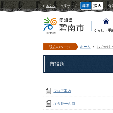
本文へ
文字サイズ
背
くらし・手
ホーム
おでかけ
現在のページ
市役所
フロア案内
庁舎1F平面図