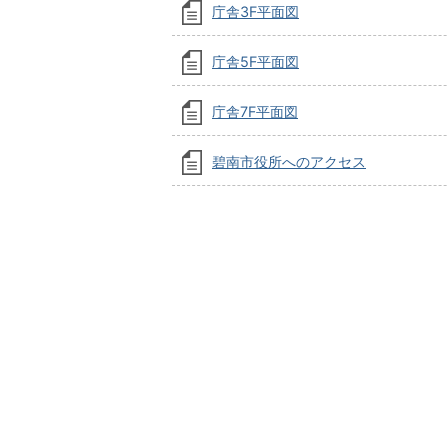
庁舎3F平面図
庁舎5F平面図
庁舎7F平面図
碧南市役所へのアクセス