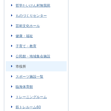
哲学たいけん村無我苑
ものづくりセンター
芸術文化ホール
健康・福祉
子育て・教育
公民館・地域集会施設
市役所
スポーツ施設一覧
臨海体育館
トレーニングルーム
筋トレルーム60