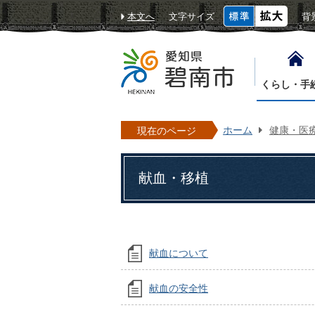
本文へ
文字サイズ
背
くらし・手
ホーム
健康・医
現在のページ
献血・移植
献血について
献血の安全性