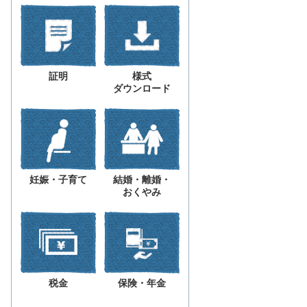
証明
様式
ダウンロード
妊娠・子育て
結婚・離婚・
おくやみ
税金
保険・年金