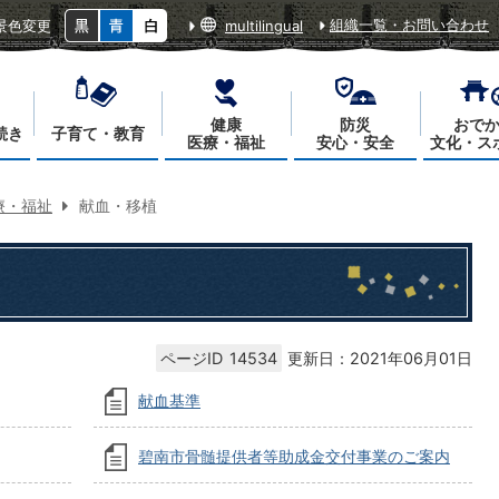
組織一覧・お問い合わせ
景色変更
multilingual
健康
防災
おで
続き
子育て・教育
医療・福祉
安心・安全
文化・ス
療・福祉
献血・移植
ページID
14534
更新日：2021年06月01日
献血基準
碧南市骨髄提供者等助成金交付事業のご案内