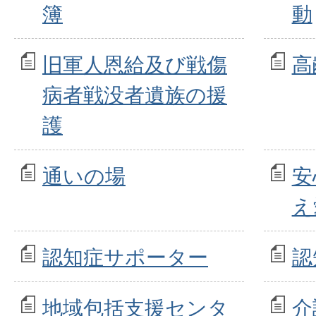
簿
動
旧軍人恩給及び戦傷
高
病者戦没者遺族の援
護
通いの場
安
え
認知症サポーター
認
地域包括支援センタ
介