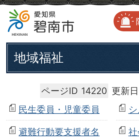
地域福祉
ページID
14220
更新日
民生委員・児童委員
シ
避難行動要支援者名
社