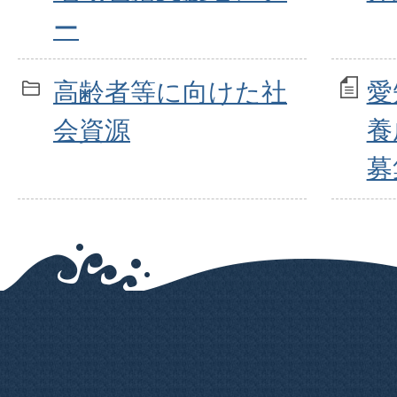
ー
高齢者等に向けた社
愛
会資源
養
募