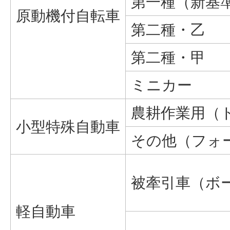
第一種（新基
原動機付自転車
第二種・乙
第二種・甲
ミニカー
農耕作業用（
小型特殊自動車
その他（フォ
被牽引車（ボ
軽自動車