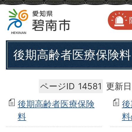
後期高齢者医療保険料
ページID
14581
更新日
後期高齢者医療保険
後
料
料