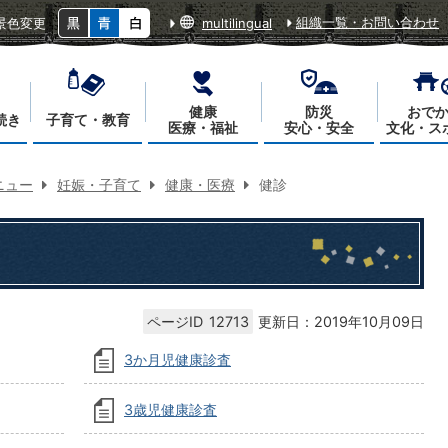
組織一覧・お問い合わせ
景色変更
multilingual
健康
防災
おで
続き
子育て・教育
医療・福祉
安心・安全
文化・ス
ニュー
妊娠・子育て
健康・医療
健診
ページID
12713
更新日：2019年10月09日
3か月児健康診査
3歳児健康診査