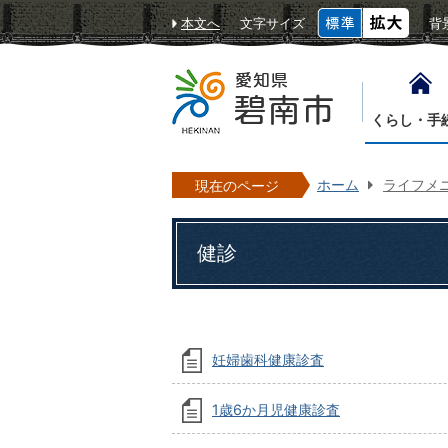
本文へ
文字サイズ
背
くらし・手
ホーム
ライフメ
現在のページ
健診
妊婦歯科健康診査
1歳6か月児健康診査