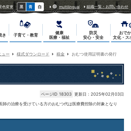
組織一覧・お問い合わせ
景色変更
multilingual
健康
防災
おで
続き
子育て・教育
医療・福祉
安心・安全
文化・ス
ニュー
様式ダウンロード
税金
おむつ使用証明書の発行
ページID
18303
更新日：2025年02月03日
医師の治療を受けている方のおむつ代は医療費控除の対象となり