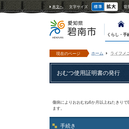
本文へ
文字サイズ
背
くらし・手
ホーム
ライフメ
現在のページ
おむつ使用証明書の発行
傷病によりおおむね6か月以上ねたきりで
ます。
手続き