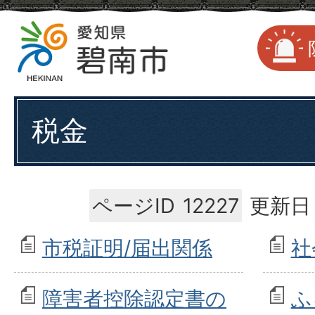
税金
ページID
12227
更新日：
市税証明/届出関係
社
障害者控除認定書の
ふ