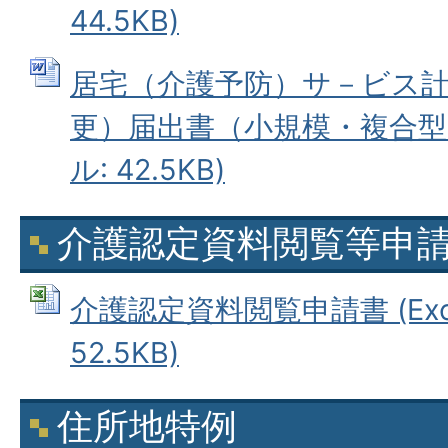
44.5KB)
居宅（介護予防）サ－ビス
更）届出書（小規模・複合型用
ル: 42.5KB)
介護認定資料閲覧等申
介護認定資料閲覧申請書 (Exc
52.5KB)
住所地特例