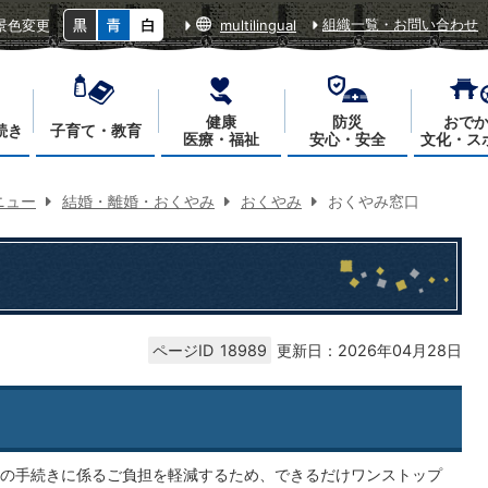
組織一覧・お問い合わせ
景色変更
multilingual
健康
防災
おで
続き
子育て・教育
医療・福祉
安心・安全
文化・ス
ニュー
結婚・離婚・おくやみ
おくやみ
おくやみ窓口
ページID
18989
更新日：2026年04月28日
の手続きに係るご負担を軽減するため、できるだけワンストップ