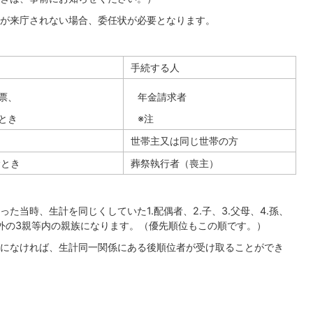
が来庁されない場合、委任状が必要となります。
手続する人
票、
年金請求者
とき
※注
世帯主又は同じ世帯の方
むとき
葬祭執行者（喪主）
た当時、生計を同じくしていた1.配偶者、2.子、3.父母、4.孫、
の以外の3親等内の親族になります。（優先順位もこの順です。）
になければ、生計同一関係にある後順位者が受け取ることができ