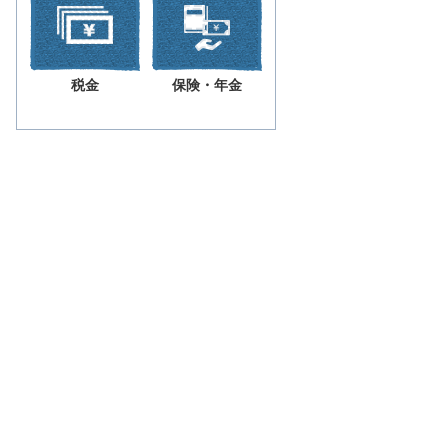
税金
保険・年金