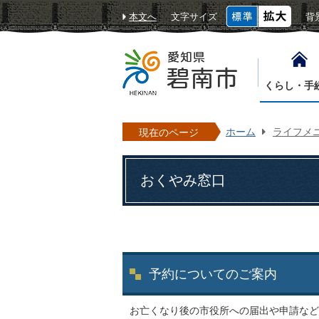
本文へ
文字サイズ
背
くらし・手
ホーム
ライフメ
現在のページ
おくやみ窓口
予約についてのご案内
お亡くなり後の市役所への届出や申請など