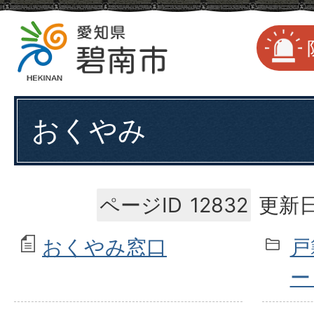
おくやみ
ページID
12832
更新日
おくやみ窓口
戸
ー