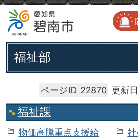
福祉部
ページID
22870
更新日
福祉課
物価高騰重点支援給
社