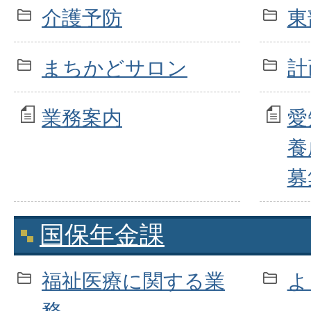
介護予防
東
まちかどサロン
計
業務案内
愛
養
募
国保年金課
福祉医療に関する業
よ
務