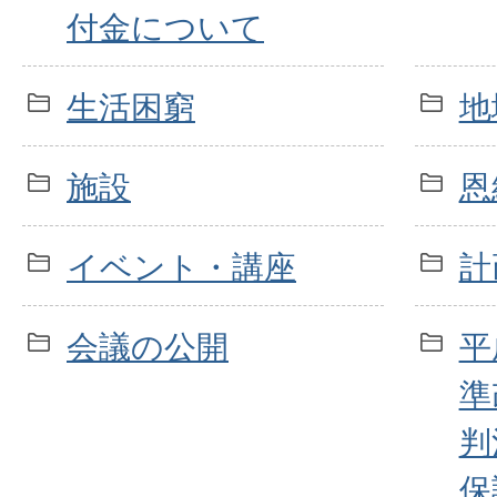
付金について
生活困窮
地
施設
恩
イベント・講座
計
会議の公開
平
準
判
保