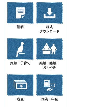
証明
様式
ダウンロード
妊娠・子育て
結婚・離婚・
おくやみ
税金
保険・年金