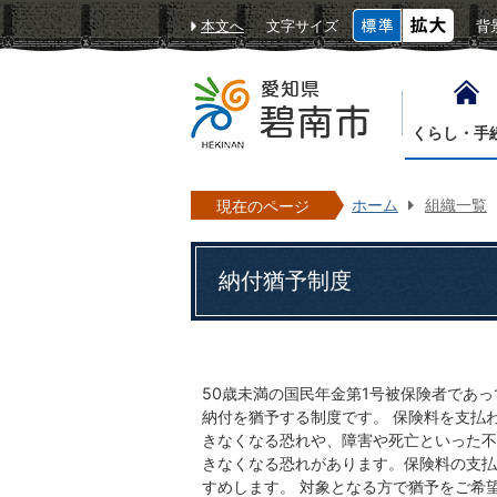
本文へ
文字サイズ
背
くらし・手
ホーム
組織一覧
現在のページ
納付猶予制度
50歳未満の国民年金第1号被保険者であ
納付を猶予する制度です。 保険料を支払
きなくなる恐れや、障害や死亡といった不
きなくなる恐れがあります。保険料の支払
すめします。 対象となる方で猶予をご希