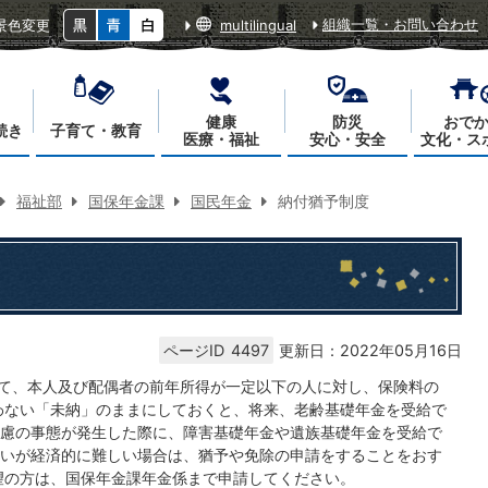
組織一覧・お問い合わせ
景色変更
multilingual
健康
防災
おで
続き
子育て・教育
医療・福祉
安心・安全
文化・ス
福祉部
国保年金課
国民年金
納付猶予制度
ページID
4497
更新日：2022年05月16日
って、本人及び配偶者の前年所得が一定以下の人に対し、保険料の
わない「未納」のままにしておくと、将来、老齢基礎年金を受給で
慮の事態が発生した際に、障害基礎年金や遺族基礎年金を受給で
いが経済的に難しい場合は、猶予や免除の申請をすることをおす
望の方は、国保年金課年金係まで申請してください。