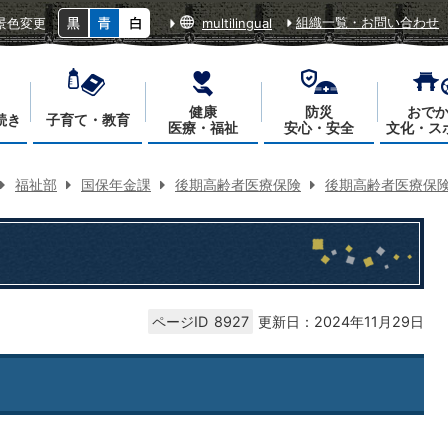
組織一覧・お問い合わせ
景色変更
multilingual
健康
防災
おで
続き
子育て・教育
医療・福祉
安心・安全
文化・ス
福祉部
国保年金課
後期高齢者医療保険
後期高齢者医療保
ページID
8927
更新日：2024年11月29日