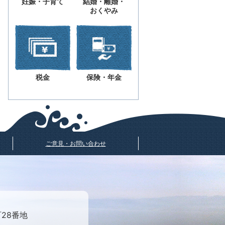
妊娠・子育て
結婚・離婚・
おくやみ
税金
保険・年金
ご意見・お問い合わせ
町28番地