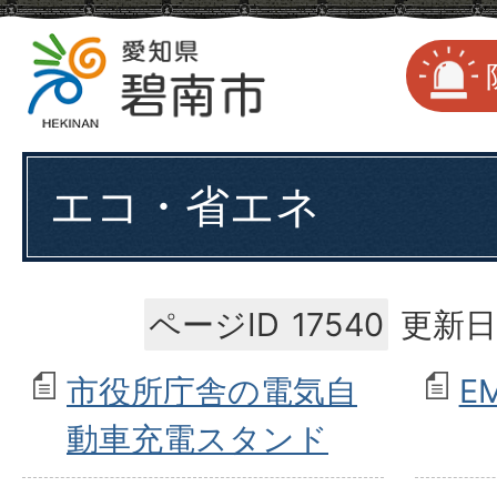
エコ・省エネ
ページID
17540
更新日
市役所庁舎の電気自
E
動車充電スタンド