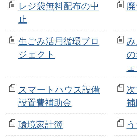
レジ袋無料配布の中
廃
止
生ごみ活用循環プロ
み
ジェクト
の
ェ
スマートハウス設備
次
設置費補助金
補
環境家計簿
う