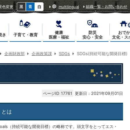
組織一覧・お問い合わせ
景色変更
multilingual
健康
防災
おで
続き
子育て・教育
医療・福祉
安心・安全
文化・ス
企画財政部
企画政策課
SDGs
SDGs(持続可能な開発目標)
ページID
17761
更新日：2021年09月01日
）とは
opment Goals（持続可能な開発目標）の略称です。頭文字をとってエス・