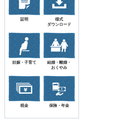
証明
様式
ダウンロード
妊娠・子育て
結婚・離婚・
おくやみ
税金
保険・年金