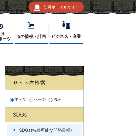
防災ポータルサイト
かけ
市の情報・計画
ビジネス・産業
ポーツ
サイト内検索
すべて
ページ
PDF
SDGs
SDGs(持続可能な開発目標)