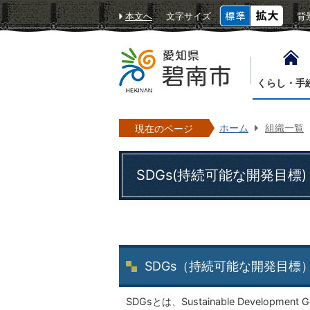
本文へ
文字サイズ
背
くらし・手
ホーム
組織一覧
現在のページ
SDGs(持続可能な開発目標)
SDGs（持続可能な開発目標
SDGsとは、Sustainable Devel