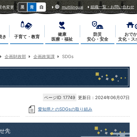
組織一覧・お問い合わせ
景色変更
multilingual
健康
防災
おで
続き
子育て・教育
医療・福祉
安心・安全
文化・ス
企画財政部
企画政策課
SDGs
ページID
17749
更新日：2024年06月07日
愛知県とのSDGsの取り組み
せ先