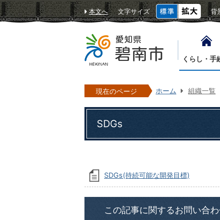
本文へ
文字サイズ
背
くらし・手
ホーム
組織一覧
現在のページ
SDGs
SDGs(持続可能な開発目標)
この記事に関するお問い合わ