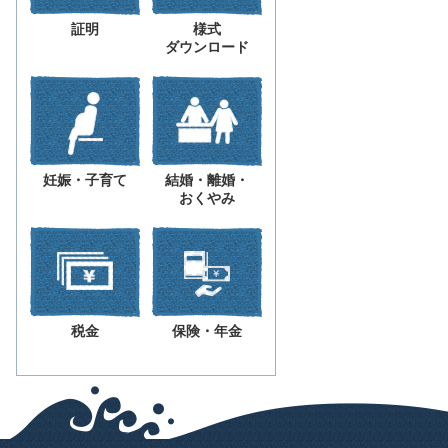
証明
様式
ダウンロード
妊娠・子育て
結婚・離婚・
おくやみ
税金
保険・年金