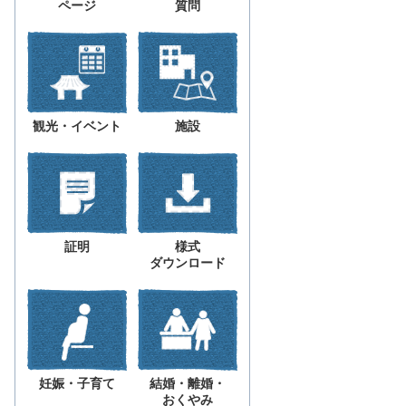
ページ
質問
観光・イベント
施設
証明
様式
ダウンロード
妊娠・子育て
結婚・離婚・
おくやみ