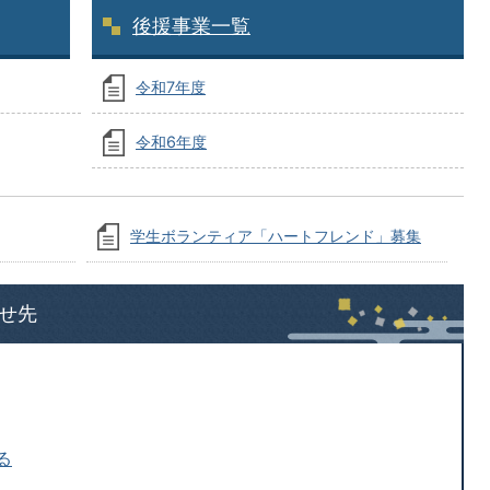
後援事業一覧
令和7年度
令和6年度
学生ボランティア「ハートフレンド」募集
せ先
る