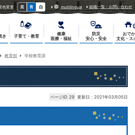
組織一覧・お問い合わせ
景色変更
multilingual
健康
防災
おで
続き
子育て・教育
医療・福祉
安心・安全
文化・ス
教育部
学校教育課
ページID
29
更新日：2021年03月05日