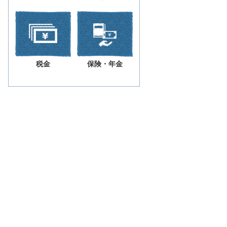
税金
保険・年金