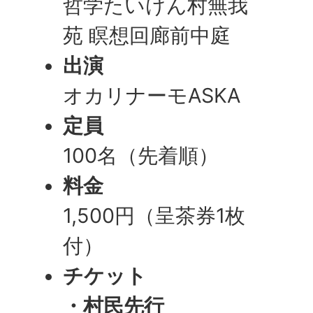
哲学たいけん村無我
苑 瞑想回廊前中庭
出演
オカリナーモASKA
定員
100名（先着順）
料金
1,500円（呈茶券1枚
付）
チケット
・村民先行