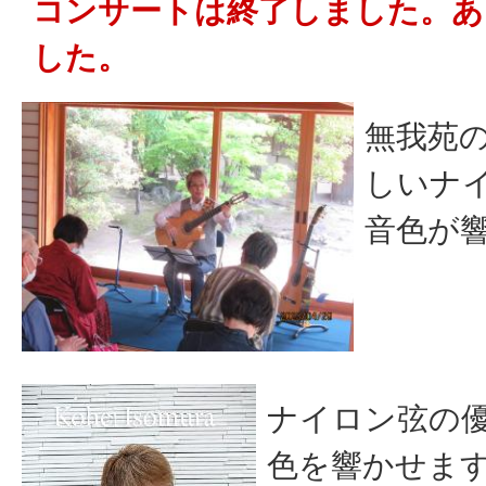
コンサートは終了しました。あ
した。
無我苑
しいナ
音色が
ナイロン弦の
色を響かせま