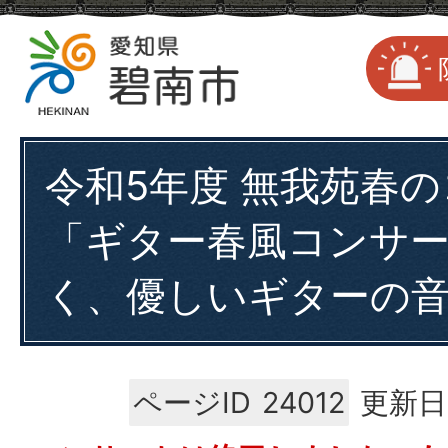
令和5年度 無我苑春
「ギター春風コンサ
く、優しいギターの
ページID
24012
更新日