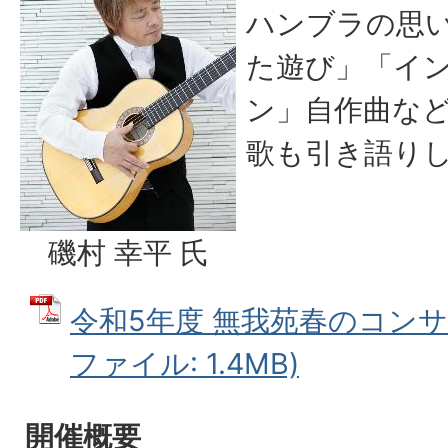
ハンブラの思
た遊び」「イ
ン」自作曲な
歌も引き語り
磯村 幸平 氏
令和5年度 無我苑春のコンサー
ファイル: 1.4MB)
開催概要