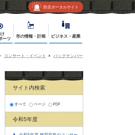
防災ポータルサイト
かけ
市の情報・計画
ビジネス・産業
ポーツ
コンサート・イベント
バックナンバー
サイト内検索
すべて
ページ
PDF
令和5年度
令和5年度 無我苑春のコンサー