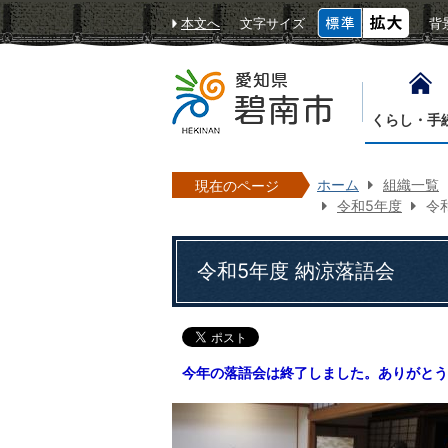
本文へ
文字サイズ
背
くらし・手
ホーム
組織一覧
現在のページ
令和5年度
令
令和5年度 納涼落語会
今年の落語会は終了しました。ありがとう