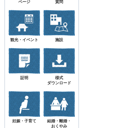
ページ
質問
観光・イベント
施設
証明
様式
ダウンロード
妊娠・子育て
結婚・離婚・
おくやみ