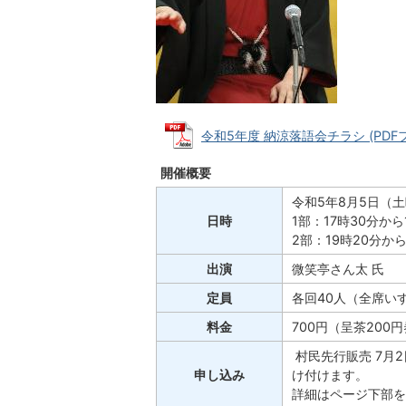
令和5年度 納涼落語会チラシ (PDFファ
開催概要
令和5年8月5日（
日時
1部：17時30分か
2部：19時20分か
出演
微笑亭さん太 氏
定員
各回40人（全席い
料金
700円（呈茶200
村民先行販売 7月2
申し込み
け付けます。
詳細はページ下部を