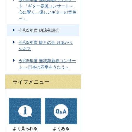
ト 「ギター春風コンサート～
心に響く、優しいギターの音色
～」
令和5年度 納涼落語会
令和5年度 観月の会 月あかり
シネマ
令和5年度 無我苑新春コンサー
ト ～日本の四季をうたう～
ライフメニュー
よく見られる
よくある