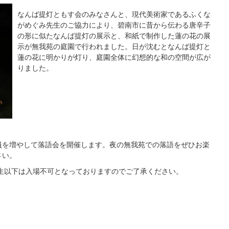
なんば提灯ともす会のみなさんと、現代美術家であるふくな
がめぐみ先生のご協力により、碧南市に昔から伝わる唐辛子
の形に似たなんば提灯の展示と、和紙で制作した蓮の花の展
示が無我苑の庭園で行われました。日が沈むとなんば提灯と
蓮の花に明かりが灯り、庭園全体に幻想的な和の空間が広が
りました。
員を増やして落語会を開催します。夜の無我苑での落語をぜひお楽
さい。
年生以下は入場不可となっておりますのでご了承ください。