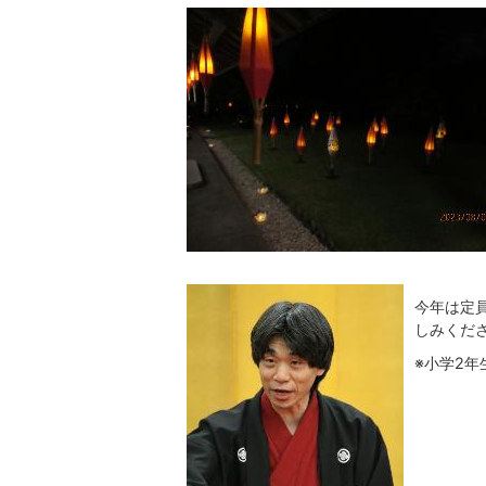
今年は定
しみくだ
※小学2