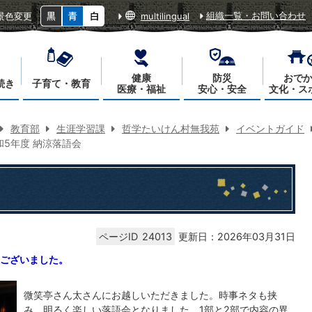
組織一覧・お問い合わせ
景色変更
multilingual
健康
防災
おで
続き
子育て・教育
医療・福祉
安心・安全
文化・ス
教育部
生涯学習課
哲学たいけん村無我苑
イベントガイド
和5年度 納涼落語会
ページID
24013
更新日：2026年03月31日
ございました。
微笑亭さん太さんにお越しいただきました。時事ネタも挟
み、明るく楽しい落語会となりました。1部と2部で内容の異