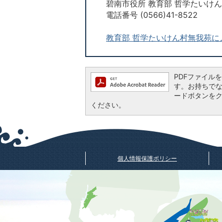
碧南市役所 教育部 哲学たいけ
電話番号 (0566)41-8522
教育部 哲学たいけん村無我苑に
PDFファイルを閲
す。お持ちでない方
ードボタンを
ください。
個人情報保護ポリシー