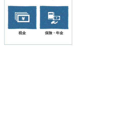
税金
保険・年金