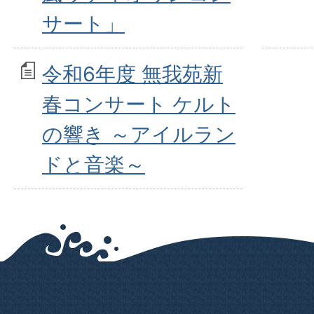
サート」
令和6年度 無我苑新
春コンサート ケルト
の響き ～アイルラン
ドと音楽～