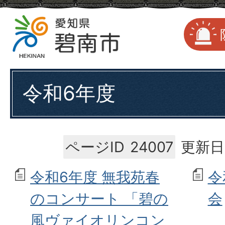
令和6年度
ページID
24007
更新日
令和6年度 無我苑春
令
のコンサート 「碧の
会
風ヴァイオリンコン