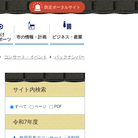
防災ポータルサイト
かけ
市の情報・計画
ビジネス・産業
ポーツ
コンサート・イベント
バックナンバー
サイト内検索
すべて
ページ
PDF
令和7年度
無我苑春のコンサート「犬飼裕