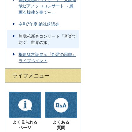
哉ピアノソロコンサート ～風
薫る旋律を奏で～」
令和7年度 納涼落語会
無我苑新春コンサート「音楽で
紡ぐ、世界の旅」
梅原猛常設展示『怨霊の思想』
ライブペイント
ライフメニュー
よく見られる
よくある
ページ
質問