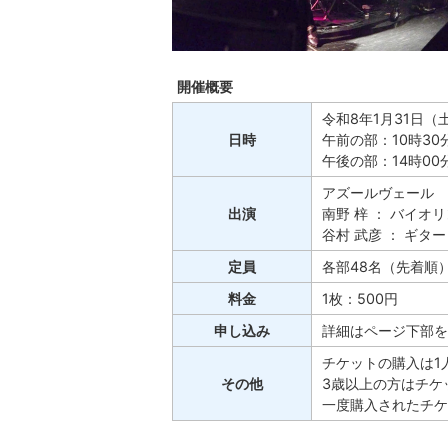
開催概要
令和8年1月31日（
日時
午前の部：10時30
午後の部：14時00
アズールヴェール
出演
南野 梓 ： バイオ
谷村 武彦 ： ギター
定員
各部48名（先着順
料金
1枚：500円
申し込み
詳細はページ下部を
チケットの購入は1
その他
3歳以上の方はチケ
一度購入されたチケ