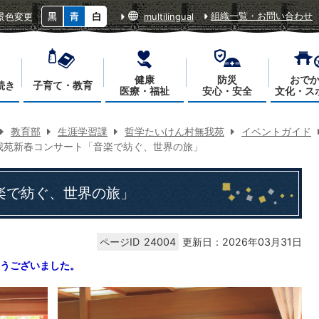
組織一覧・お問い合わせ
景色変更
multilingual
健康
防災
おで
続き
子育て・教育
医療・福祉
安心・安全
文化・ス
教育部
生涯学習課
哲学たいけん村無我苑
イベントガイド
我苑新春コンサート「音楽で紡ぐ、世界の旅」
楽で紡ぐ、世界の旅」
ページID
24004
更新日：2026年03月31日
うございました。