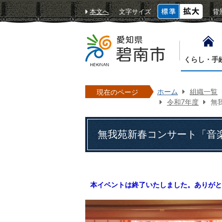
本文へ
文字サイズ
背
くらし・手
ホーム
組織一覧
現在のページ
令和7年度
無
無我苑新春コンサート「音
本イベントは終了いたしました。ありがと