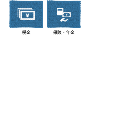
税金
保険・年金