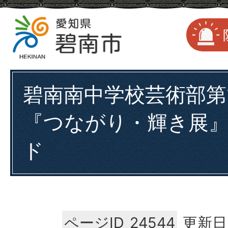
碧南南中学校芸術部第
『つながり・輝き展
ド
ページID
24544
更新日