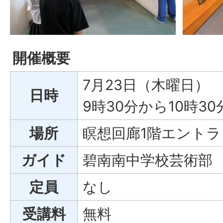
開催概要
7月23日（木曜日）
日時
9時30分から10時3
場所
瞑想回廊1階エントラ
ガイド
碧南南中学校芸術部
定員
なし
受講料
無料