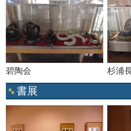
碧陶会
杉浦
書展