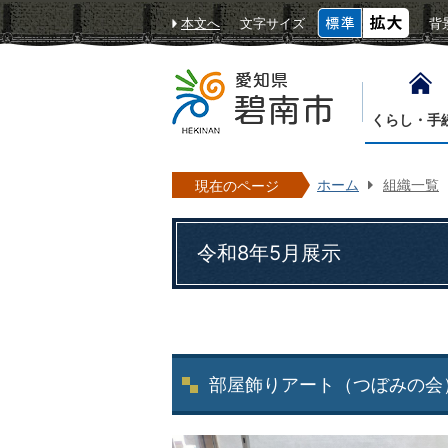
本文へ
文字サイズ
背
くらし・手
ホーム
組織一覧
現在のページ
令和8年5月展示
部屋飾りアート（つぼみの会