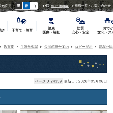
組織一覧・お問い合わせ
景色変更
multilingual
健康
防災
おで
続き
子育て・教育
医療・福祉
安心・安全
文化・ス
教育部
生涯学習課
公民館総合案内
ロビー展示
鷲塚公民
ページID
24359
更新日：2026年05月08日
）