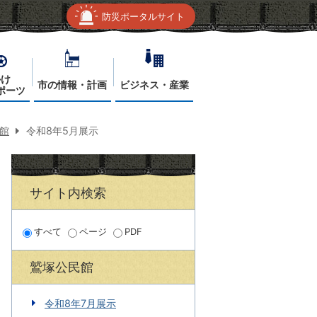
防災ポータルサイト
かけ
市の情報・計画
ビジネス・産業
ポーツ
館
令和8年5月展示
サイト内検索
すべて
ページ
PDF
鷲塚公民館
令和8年7月展示