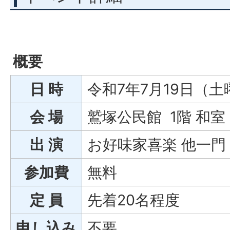
概要
日 時
令和7年7月19日（土
会 場
鷲塚公民館 1階 和室
出 演
お好味家喜楽 他一門
参加費
無料
定 員
先着20名程度
申し込み
不要