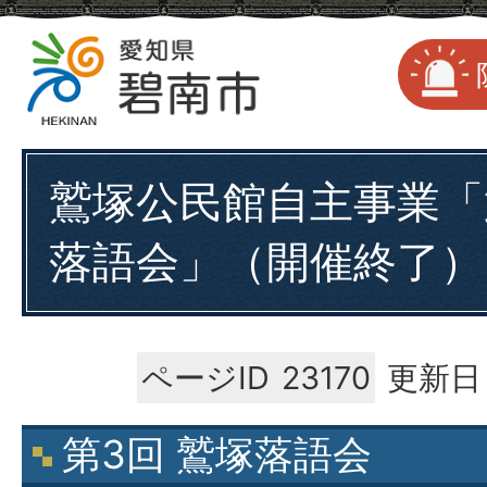
鷲塚公民館自主事業「
落語会」（開催終了）
ページID
23170
更新日：
第3回 鷲塚落語会