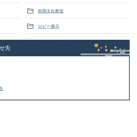
前期文化教室
ロビー展示
せ先
る