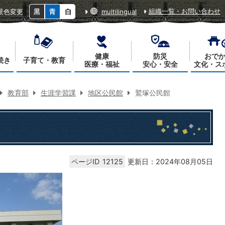
組織一覧・お問い合わせ
景色変更
multilingual
健康
防災
おで
続き
子育て・教育
医療・福祉
安心・安全
文化・ス
教育部
生涯学習課
地区公民館
鷲塚公民館
ページID
12125
更新日：2024年08月05日