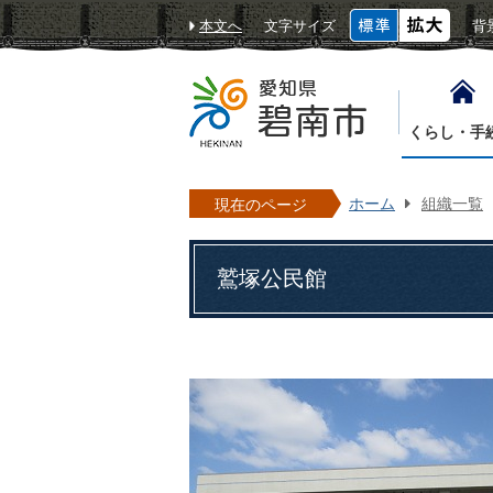
本文へ
文字サイズ
背
くらし・手
ホーム
組織一覧
現在のページ
鷲塚公民館